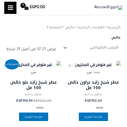
MAIN
خطي
ا
أ
أ
EGP
0.00
لى
ل
MENU
د
ع
لمحتوى
ب
ن
ل
الرئيسية
/ العلامات التجارية /
خالص
/ الصفحة 2
ح
ى
ى
خالص
ث
س
س
ع
ع
ع
عرض 21–37 من أصل 37 نتيجة
ن
ر
ر
السعر
السعر
:
تخفيضات!
غير متوفر في المخزون
غير متوفر في المخزون
الأصلي
الحالي
هو:
هو:
EGP154.99.
EGP220.00.
عطر شيخ زايد براون خالص
عطر شيخ زايد بلو خالص
100 مل
100 مل
عطور رجالية
عطور رجالية
EGP
154.99
EGP
220.00
EGP
150.00
تم
تم
قراءة المزيد
قراءة المزيد
التقييم
التقييم
0
0
من
من
5
5