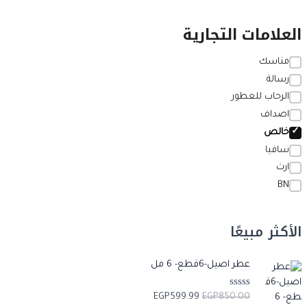
العلامات التجارية
مناسك
رسالة
الرحاب للعطور
اصداف
خالص
سافيا
ارت
BN
الأكثر مبيعًا
ا
ا
عطر اصيل-6قطع- 6 مل
ل
ل
س
س
ت
EGP
599.99
EGP
850.00
ع
ع
م