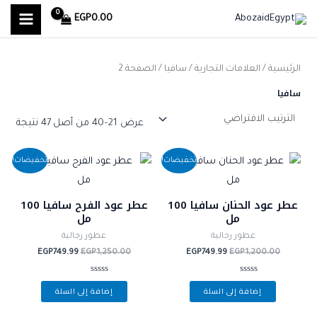
MAIN
خطي
ا
أ
أ
EGP
0.00
لى
ل
MENU
د
ع
لمحتوى
ب
ن
ل
الرئيسية
/ العلامات التجارية /
سافيا
/ الصفحة 2
ح
ى
ى
سافيا
ث
س
س
ع
ع
ع
عرض 21–40 من أصل 47 نتيجة
ن
ر
ر
السعر
السعر
السعر
السعر
:
تخفيضات!
تخفيضات!
الأصلي
الحالي
الأصلي
الحالي
هو:
هو:
هو:
هو:
EGP749.99.
EGP1,250.00.
EGP749.99.
EGP1,200.00.
عطر عود الحنان سافيا 100
عطر عود الفرح سافيا 100
مل
مل
عطور رجالية
عطور رجالية
EGP
749.99
EGP
1,250.00
EGP
749.99
EGP
1,200.00
تم
تم
إضافة إلى السلة
إضافة إلى السلة
التقييم
التقييم
0
0
من
من
5
5