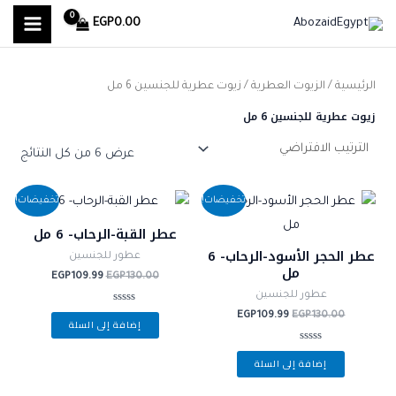
MAIN
خطي
ا
أ
أ
EGP
0.00
لى
ل
MENU
د
ع
لمحتوى
ب
ن
ل
الرئيسية
/
الزيوت العطرية
/ زيوت عطرية للجنسين 6 مل
ح
ى
ى
زيوت عطرية للجنسين 6 مل
ث
س
س
ع
ع
ع
عرض ⁦6⁩ من كل النتائج
ن
ر
ر
السعر
السعر
السعر
السعر
:
تخفيضات!
تخفيضات!
الأصلي
الحالي
الأصلي
الحالي
هو:
هو:
هو:
هو:
عطر القبة-الرحاب- 6 مل
EGP109.99.
EGP130.00.
EGP109.99.
EGP130.00.
عطر الحجر الأسود-الرحاب- 6
عطور للجنسين
مل
EGP
109.99
EGP
130.00
عطور للجنسين
تم
EGP
109.99
EGP
130.00
إضافة إلى السلة
التقييم
0
من
تم
5
إضافة إلى السلة
التقييم
0
من
5