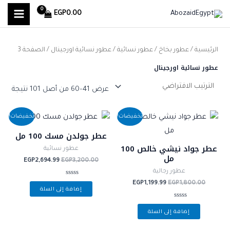
MAIN
خطي
ا
أ
أ
EGP
0.00
لى
ل
MENU
د
ع
لمحتوى
ب
ن
ل
الرئيسية
/
عطور بخاخ
/
عطور نسائية
/
عطور نسائية اورجينال
/ الصفحة 3
ح
ى
ى
عطور نسائية اورجينال
ث
س
س
ع
ع
ع
عرض 41–60 من أصل 101 نتيجة
ن
ر
ر
السعر
السعر
السعر
السعر
:
تخفيضات!
تخفيضات!
الأصلي
الحالي
الأصلي
الحالي
هو:
هو:
هو:
هو:
عطر جولدن مسك 100 مل
,694.99.
EGP3,200.00.
EGP1,199.99.
EGP1,800.00.
عطر جواد نيشي خالص 100
عطور نسائية
مل
EGP
2,694.99
EGP
3,200.00
عطور رجالية
تم
EGP
1,199.99
EGP
1,800.00
إضافة إلى السلة
التقييم
0
من
تم
5
إضافة إلى السلة
التقييم
0
من
5