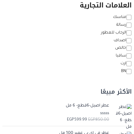
العلامات التجارية
مناسك
رسالة
الرحاب للعطور
اصداف
خالص
سافيا
ارت
BN
الأكثر مبيعًا
ا
ا
عطر اصيل-6قطع- 6 مل
ل
ل
س
س
ت
EGP
599.99
EGP
850.00
ع
ع
م
ا
ر
ر
ا
ا
ل
عطر في اي بي عمبر 100 مل