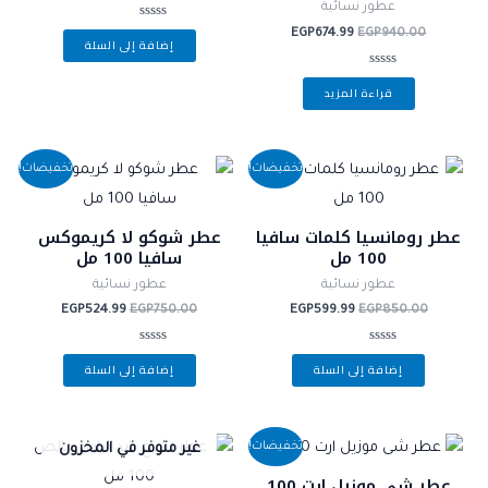
عطور نسائية
تم
EGP
674.99
EGP
940.00
إضافة إلى السلة
التقييم
0
من
تم
5
قراءة المزيد
التقييم
0
من
5
السعر
السعر
السعر
السعر
تخفيضات!
تخفيضات!
الأصلي
الحالي
الأصلي
الحالي
هو:
هو:
هو:
هو:
EGP524.99.
EGP750.00.
EGP599.99.
EGP850.00.
عطر رومانسيا كلمات سافيا
عطر شوكو لا كريموكس
100 مل
سافيا 100 مل
عطور نسائية
عطور نسائية
EGP
524.99
EGP
750.00
EGP
599.99
EGP
850.00
تم
تم
إضافة إلى السلة
إضافة إلى السلة
التقييم
التقييم
0
0
من
من
5
5
السعر
السعر
تخفيضات!
غير متوفر في المخزون
الأصلي
الحالي
هو:
هو:
عطر شى موزيل ارت 100