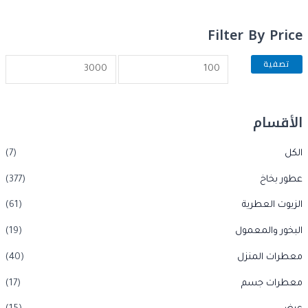
Filter By Price
تصفية
الأقسام
الكل
(7)
عطور بخاخ
(377)
الزيوت العطرية
(61)
البخور والمعمول
(19)
معطرات المنزل
(40)
معطرات جسم
(17)