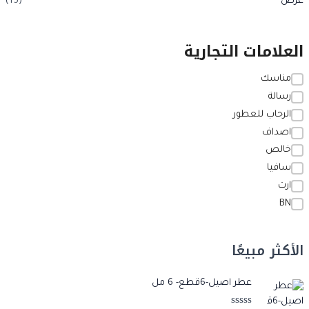
عرض
(15)
العلامات التجارية
مناسك
رسالة
الرحاب للعطور
اصداف
خالص
سافيا
ارت
BN
الأكثر مبيعًا
ا
ا
عطر اصيل-6قطع- 6 مل
ل
ل
س
س