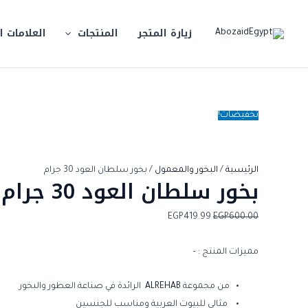
خطي
السعر
السعر
لى
الأصلي
الحالي
زيارة المتجر
المنتجات
العلامات ا
لمحتوى
هو:
هو:
EGP419.99.
EGP600.00.
تخفيضات!
الرئيسية
/
البخور والمعمول
/ بخور سلطان العود 30 جرام
بخور سلطان العود 30 جرام
EGP
419.99
EGP
600.00
مميزات المنتج : –
من مجموعة
ALREHAB
الرائدة في صناعة العطور والبخور
مثالي للبيوت العربية ومناسب للجنسين