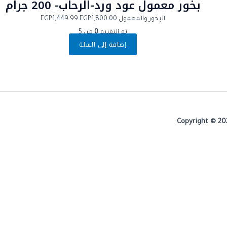
بخور معمول عود ورد-الرحاب- 200 جرام
البخور والمعمول
1,800.00
EGP
1,449.99
EGP
تم التقييم
0
من 5
إضافة إلى السلة
Copyright © 20