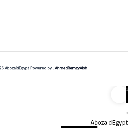
26 AbozaidEgypt Powered by :
AhmedRamzyAish
0
0
AbozaidEgypt