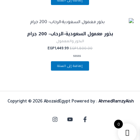
إضافة إلى السلة
0
من
5
بخور معمول السعودية-الرحاب- 200 جرام
البخور والمعمول
EGP
1,449.99
EGP
1,800.00
تم
إضافة إلى السلة
التقييم
0
من
5
Copyright © 2026 AbozaidEgypt Powered by :
AhmedRamzyAish
0