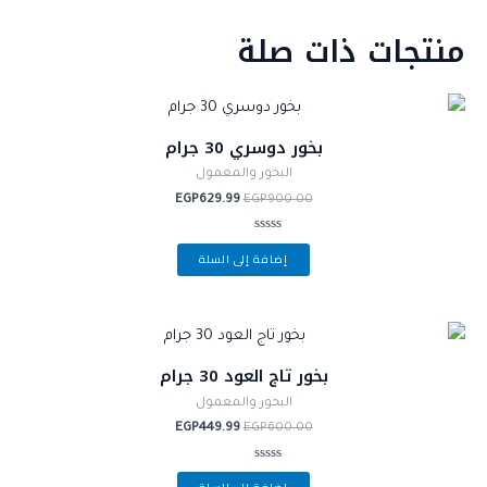
منتجات ذات صلة
بخور دوسري 30 جرام
البخور والمعمول
EGP
629.99
EGP
900.00
تم
إضافة إلى السلة
التقييم
0
من
5
بخور تاج العود 30 جرام
البخور والمعمول
EGP
449.99
EGP
600.00
تم
التقييم