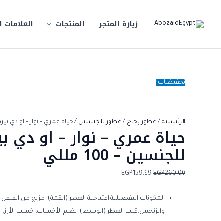
خطي
كمية
السعر
السعر
لى
حياة
الأصلي
الحالي
زيارة المتجر
المنتجات
العلامات ا
لمحتوى
عمري
هو:
هو:
EGP159.99.
EGP260.00.
-
نوار
-
او
تخفيضات!
دي
بيرفيوم
للجنسين
الرئيسية
/
عطور بخاخ
/
عطور للجنسين
/ حياة عمري – نوار – او دي بيرفيوم
حياة عمري – نوار – او دي ب
-
للجنسين – 100 مللي
100
مللي
EGP
159.99
EGP
260.00
المكونات التفصيلية:افتتاحية العطر (القمة): مزيج من الفلفل 
والزنجبيل.قلب العطر (الوسط): يضم الأخشاب، خشب الأرز، البخو