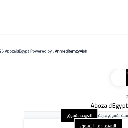
26 AbozaidEgypt Powered by :
AhmedRamzyAish
0
0
AbozaidEgypt
سلة التسوق فارغة
العوده للتسوق
الاستمرار فى التسوق