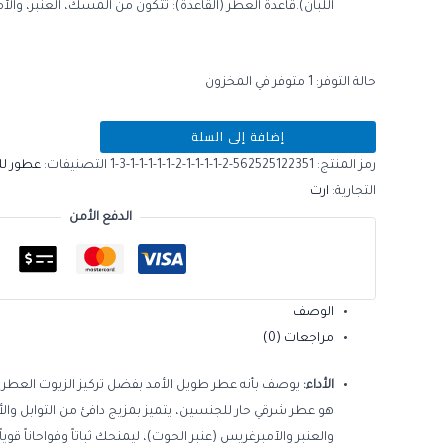
اللبان).قاعدة العطر (القاعدة): تتكون من المسك، العنبر، وال
حالة التوفر:
1 متوفر في المخزون
إضافة إلى السلة
رمز المنتج:
562525122351-2-1-1-1-1-2-1-1-1-1-1-3-1
التصنيفات:
عطور ل
التجارية:
ارت
الدفع الأمن
الوصف
مراجعات (0)
الأداء:
يوصف بأنه عطر طويل الأمد بفضل تركيز الزيوت العطرية
هو عطر شرقي حار للجنسين، يتميز بمزيج دافئ من التوابل وال
والعنبر والآمبرغريس (عنبر الحوت)، ليمنحك ثباتاً وفواحاناً قوي