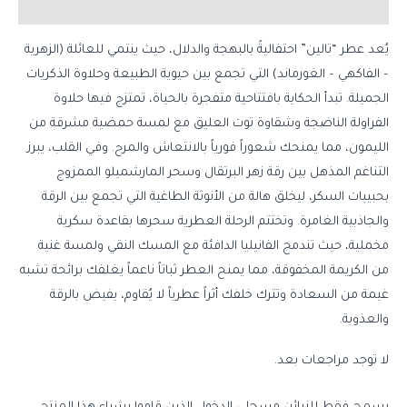
مراجعات (0)
يُعد عطر “تالين” احتفاليةً بالبهجة والدلال، حيث ينتمي للعائلة (الزهرية
– الفاكهي – الغورماند) التي تجمع بين حيوية الطبيعة وحلاوة الذكريات
الجميلة. تبدأ الحكاية بافتتاحية متفجرة بالحياة، تمتزج فيها حلاوة
الفراولة الناضجة وشقاوة توت العليق مع لمسة حمضية مشرقة من
الليمون، مما يمنحك شعوراً فورياً بالانتعاش والمرح. وفي القلب، يبرز
التناغم المذهل بين رقة زهر البرتقال وسحر المارشميلو الممزوج
بحبيبات السكر، ليخلق هالة من الأنوثة الطاغية التي تجمع بين الرقة
والجاذبية الغامرة. وتختتم الرحلة العطرية سحرها بقاعدة سكرية
مخملية، حيث تندمج الفانيليا الدافئة مع المسك النقي ولمسة غنية
من الكريمة المخفوقة، مما يمنح العطر ثباتاً ناعماً يغلفك برائحة تشبه
غيمة من السعادة وتترك خلفك أثراً عطرياً لا يُقاوم، يفيض بالرقة
والعذوبة.
لا توجد مراجعات بعد.