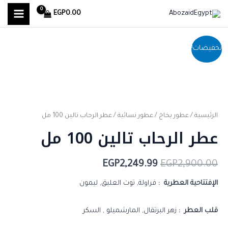
MAIN
خطي
EGP
0.00
لى
MENU
لمحتوى
كمية
السعر
السعر
تخفيضات!
عطر الرحاب
الأصلي
الحالي
تالين
هو:
هو:
100
مل
EGP2,249.99.
EGP2,900.00.
الرئيسية
/
عطور بخاخ
/
عطور نسائية
/ عطر الرحاب تالين 100 مل
عطر الرحاب تالين 100 مل
EGP
2,249.99
EGP
2,900.00
الإفتتاحية العطرية :
فراولة, توت العليق, ليمون
قلب العطر :
زهر البرتقال, المارشميلو , السكر