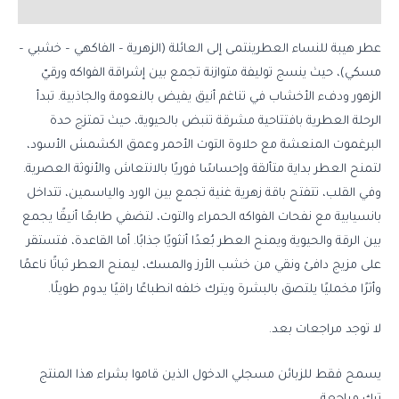
مراجعات (0)
عطر هيبة للنساء العطرينتمى إلى العائلة (الزهرية – الفاكهي – خشبي –
مسكي)، حيث ينسج توليفة متوازنة تجمع بين إشراقة الفواكه ورقيّ
الزهور ودفء الأخشاب في تناغم أنيق يفيض بالنعومة والجاذبية. تبدأ
الرحلة العطرية بافتتاحية مشرقة تنبض بالحيوية، حيث تمتزج حدة
البرغموت المنعشة مع حلاوة التوت الأحمر وعمق الكشمش الأسود،
لتمنح العطر بداية متألقة وإحساسًا فوريًا بالانتعاش والأنوثة العصرية.
وفي القلب، تتفتح باقة زهرية غنية تجمع بين الورد والياسمين، تتداخل
بانسيابية مع نفحات الفواكه الحمراء والتوت، لتضفي طابعًا أنيقًا يجمع
بين الرقة والحيوية ويمنح العطر بُعدًا أنثويًا جذابًا. أما القاعدة، فتستقر
على مزيج دافئ ونقي من خشب الأرز والمسك، ليمنح العطر ثباتًا ناعمًا
وأثرًا مخمليًا يلتصق بالبشرة ويترك خلفه انطباعًا راقيًا يدوم طويلًا.
لا توجد مراجعات بعد.
يسمح فقط للزبائن مسجلي الدخول الذين قاموا بشراء هذا المنتج