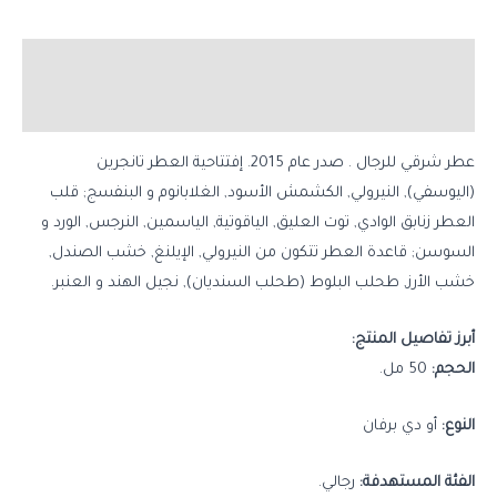
الوصف
مراجعات (0)
عطر شرقي للرجال . صدر عام 2015. إفتتاحية العطر تانجرين
(اليوسفي), النيرولي, الكشمش الأسود, الغلابانوم و البنفسج; قلب
العطر زنابق الوادي, توت العليق, الياقوتية, الياسمين, النرجس, الورد و
السوسن; قاعدة العطر تتكون من النيرولي, الإيلنغ, خشب الصندل,
خشب الأرز, طحلب البلوط (طحلب السنديان), نجيل الهند و العنبر.
أبرز تفاصيل المنتج:
الحجم:
50 مل.
النوع:
أو دي برفان
الفئة المستهدفة:
رجالي.