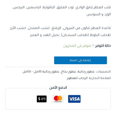
قلب العطر زنابق الوادي, توت العليق, الياقوتية, الياسمين, النرجس,
الورد و السوسن
قاعدة العطر تتكون من النيرولي, الإيلنغ, خشب الصندل, خشب الأرز,
طحلب البلوط (طحلب السنديان), نجيل الهند و العنبر
حالة التوفر:
1 متوفر في المخزون
إضافة إلى السلة
التصنيفات:
عطور رجالية
,
عطور بخاخ
,
عطور رجالية 35مل - 50مل
العلامة التجارية:
الرحاب للعطور
الدفع الأمن