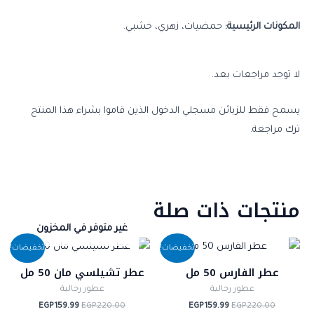
المكونات الرئيسية:
حمضيات، زهري، خشبي.
لا توجد مراجعات بعد.
يسمح فقط للزبائن مسجلي الدخول الذين قاموا بشراء هذا المنتج
ترك مراجعة.
منتجات ذات صلة
غير متوفر في المخزون
السعر
السعر
السعر
السعر
تخفيضات!
تخفيضات!
الأصلي
الحالي
الأصلي
الحالي
هو:
هو:
هو:
هو:
عطر الفارس 50 مل
عطر تشيلسي مان 50 مل
EGP159.99.
EGP220.00.
EGP159.99.
EGP220.00.
عطور رجالية
عطور رجالية
EGP
159.99
EGP
220.00
EGP
159.99
EGP
220.00