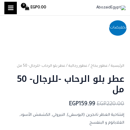
MAIN
خطي
EGP
0.00
لى
MENU
لمحتوى
كمية
السعر
السعر
تخفيضات!
عطر
الأصلي
الحالي
بلو
هو:
هو:
الرحاب
-للرجال-
EGP159.99.
EGP220.00.
50
الرئيسية
/
عطور بخاخ
/
عطور رجالية
/ عطر بلو الرحاب -للرجال- 50 مل
عطر بلو الرحاب -للرجال- 50
مل
مل
EGP
159.99
EGP
220.00
إفتتاحية العطر تانجرين (اليوسفي), النيرولي, الكشمش الأسود,
الغلابانوم و البنفسج