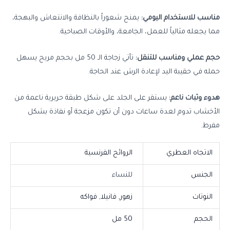
مناسب للاستخدام اليومي:
يمنح شعوراً بالنظافة والانتعاش والبهجة،
مما يجعله مثالياً للعمل، الجامعة، والأوقات الصباحية.
حجم عملي ومناسب للتنقل:
تأتي زجاجة الـ 50 مل بحجم مريح يسهل
حمله في حقيبة اليد لإعادة الرش عند الحاجة.
هدوء وثبات ناعم:
يستقر على الجلد على شكل طبقة حريرية ناعمة من
الأخشاب تدوم لعدة ساعات دون أن تكون مزعجة أو نفاذة بشكل
مفرط.
الاتجاه العطري
الروائح الفرنسية
الجنس
للنساء
النوتات
زهور, فانيلا, فواكه
الحجم
50 مل