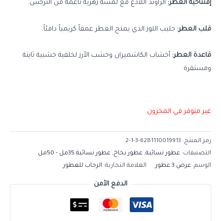
إفتتاحية العطر:
الراوند اللاذع مع لمسة زهرية ناعمة من النرجس.
قلب العطر:
حليب اللوز الذي يمنح العطر عمقاً كريمياً دافئاً.
قاعدة العطر:
أخشاب الكاشميران وخشب الأرز لخلفية خشبية ثابتة
ومستقرة
غير متوفر في المخزون
رمز المنتج:
6281110019913-3-1-2
التصنيفات:
عطور نسائية
,
عطور بخاخ
,
عطور نسائية 35مل - 50مل
الوسم:
عرض 3 عطور
العلامة التجارية:
الرحاب للعطور
الدفع الأمن