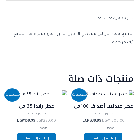
لا توجد مراجعات بعد.
يسمح فقط للزبائن مسجلي الدخول الذين قاموا بشراء هذا المنتج
ترك مراجعة.
منتجات ذات صلة
السعر
السعر
السعر
السعر
تخفيضات!
تخفيضات!
الأصلي
الحالي
الأصلي
الحالي
هو:
هو:
هو:
هو:
عطر عندليب أصداف 100مل
عطر راندا 35 مل
EGP159.99.
EGP220.00.
EGP839.99.
EGP1,600.00.
عطور نسائية
عطور نسائية
EGP
159.99
EGP
220.00
EGP
839.99
EGP
1,600.00
تم
تم
إضافة إلى السلة
إضافة إلى السلة
التقييم
التقييم