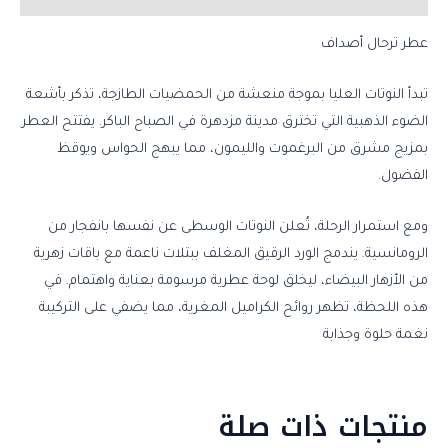
عطر ترحال أصداف
تبدأ النوتات العليا بموجة منعشة من الحمضيات الطازجة، تذكر بأشعة
الضوء الذهبية التي تخترق مدينة مزدهرة في الصباح الباكر. يفتتح العطر
بمزيج مشرق من البرغموت والليمون، مما يبهج الحواس ويوقظ
الفضول.
ومع استمرار الرحلة، تُعلن النوتات الوسطى عن نفسها بانفجار من
الرومانسية. يندمج الورد الرقيق المغلف ببتلات ناعمة مع باقات زهرية
من الأزهار البيضاء، ليخلق لوحة عطرية مرسومة بعناية واهتمام. في
هذه اللحظة، تظهر روائح الكراميل المغرية، مما يضفي على التركيبة
نغمة حلوة وجذابة
منتجات ذات صلة