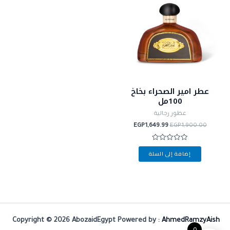
هو:
هو:
EGP1,649.99.
EGP1,900.00.
عطر امير الصحراء بخاخ
100مل
عطور رجالية
EGP
1,649.99
EGP
1,900.00
تم
إضافة إلى السلة
التقييم
0
من
5
Copyright © 2026 AbozaidEgypt Powered by :
AhmedRamzyAish
0