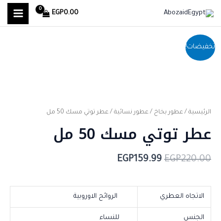
MAIN
خطي
EGP
0.00
لى
MENU
لمحتوى
كمية
السعر
السعر
تخفيضات!
عطر
الأصلي
الحالي
توتي
هو:
هو:
مسك
50
EGP159.99.
EGP220.00.
مل
الرئيسية
/
عطور بخاخ
/
عطور نسائية
/ عطر توتي مسك 50 مل
عطر توتي مسك 50 مل
EGP
159.99
EGP
220.00
الاتجاه العطري
الروائح الاوروبية
الجنس
للنساء