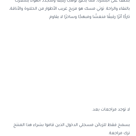
بلطف على البشرة، مما يخلق توهجًا رقيقًا ومتجدد الهواء يشعرك
بالنقاء والراحة. توتي مسك هو مزيج غريب الأطوار من الحلاوة والأناقة،
تاركًا أثرًا رقيقًا منعشًا ومبهجًا وساحرًا لا يقاوم.
لا توجد مراجعات بعد.
يسمح فقط للزبائن مسجلي الدخول الذين قاموا بشراء هذا المنتج
ترك مراجعة.