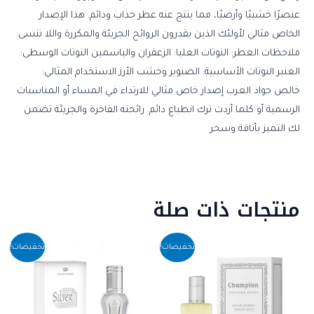
عنصرًا خشبيًا وأرضيًا، مما ينتج عنه عطر جذاب ودائم. هذا الإصدار
الخاص مثالي لأولئك الذين يقدرون الروائح الجريئة والمكررة واللا تنسى.
ملاحظات العطر: النوتات العليا: الزعفران والياسمين النوتات الوسطى:
العنبر النوتات الأساسية: الصنوبر وخشب الأرز الاستخدام المثالي:
خالص جواد العرب إصدار خاص مثالي للارتداء في المساء أو المناسبات
الرسمية أو كلما أردت ترك انطباع دائم. رائحته الفاخرة والجريئة تضمن
لك التميز بأناقة وسحر
منتجات ذات صلة
السعر
السعر
السعر
السعر
تخفيضات!
تخفيضات!
الأصلي
الحالي
الأصلي
الحالي
هو:
هو:
هو:
هو:
EGP159.99.
EGP220.00.
EGP399.99.
EGP600.00.