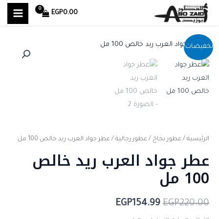
MAIN
خطي
EGP
0.00
لى
MENU
لمحتوى
كمية
السعر
السعر
تخفيضات!
عطر
الأصلي
الحالي
جواد
هو:
هو:
العرب
ريد
EGP154.99.
EGP220.00.
خالص
100
مل
الرئيسية
/
عطور بخاخ
/
عطور رجالية
/ عطر جواد العرب ريد خالص 100 مل
عطر جواد العرب ريد خالص
100 مل
EGP
154.99
EGP
220.00