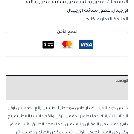
التصنيفات:
عطور رجالية
,
عطور نسائية
,
عطور رجالية
اورجينال
,
عطور نسائية اورجينال
العلامة التجارية:
خالص
الدفع الأمن
الوصف
مراجعات (0)
خالص جواد العرب إصدار خاص هو عطر للجنسين رائع يجمع بين أرقى
النوتات الشرقية، مما يخلق رائحة من الرقي والفخامة. يبدأ العطر بمزيج
دافئ وغريب من الزعفران والياسمين، مما يمهد الطريق لقلب عميق
وغني من العنبر. تضيف النوتات الأساسية من الصنوبر وخشب الأرز