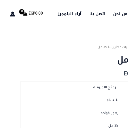
من نحن
اتصل بنا
آراء البلوجرز
EGP
0.00
ية
/ عطر رشا 35 مل
السعر
الحالي
هو:
E
EGP159.99.
E
الروائح الاوروبية
للنساء
زهور, فواكه
35 مل