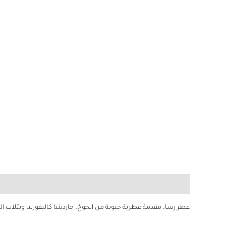
الوصف
مراجعات (0)
عطر رشا، مقدمة عطرية حيوية من الخوخ، جاردينيا كاليفورنيا وبتلات ا