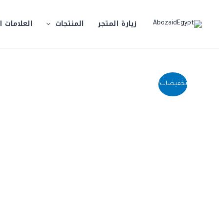
خطي
لى
زيارة المتجر
المنتجات
العلامات ا
لمحتوى
تخفيضات!