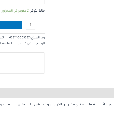
حالة التوفر:
2 متوفر في المخزون
رمز المنتج:
6281110003387
الت
الوسم:
عرض 3 عطور
العلامة ال
لفريزيا الأفريقية؛ قلب عطري مميز من الكزبرة، وردة دمشق والياسمين؛ قاعدة عطرية