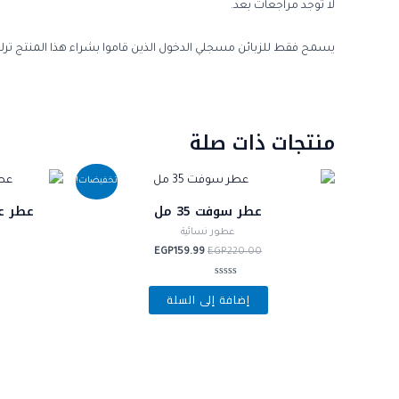
لا توجد مراجعات بعد.
يسمح فقط للزبائن مسجلي الدخول الذين قاموا بشراء هذا المنتج ترك
منتجات ذات صلة
السعر
السعر
تخفيضات!
الأصلي
الحالي
هو:
هو:
عطر سوفت 35 مل
عطر عند
EGP159.99.
EGP220.00.
عطور نسائية
EGP
159.99
EGP
220.00
تم
إضافة إلى السلة
التقييم
0
من
5