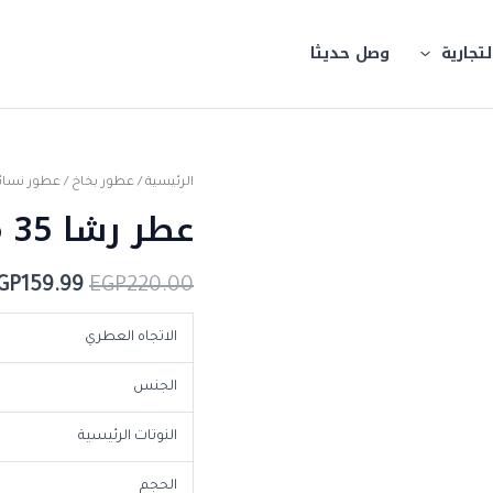
لتجارية
وصل حديثا
كمية
الرئيسية
/
عطور بخاخ
/
عطور نسائ
السعر
عطر رشا 35 مل
عطر
الأصلي
رشا
35
هو:
GP
159.99
EGP
220.00
مل
GP220.00.
الاتجاه العطري
الجنس
النوتات الرئيسية
الحجم