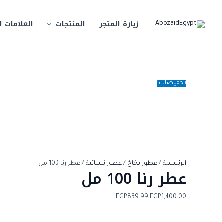
خطي
كمية
السعر
السعر
لى
عطر
الأصلي
الحالي
زيارة المتجر
المنتجات
العلامات ا
لمحتوى
رنا
هو:
هو:
EGP839.99.
EGP1,400.00.
100
مل
تخفيضات!
الرئيسية
/
عطور بخاخ
/
عطور نسائية
/ عطر رنا 100 مل
عطر رنا 100 مل
EGP
839.99
EGP
1,400.00