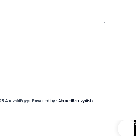
26 AbozaidEgypt Powered by :
AhmedRamzyAish
0