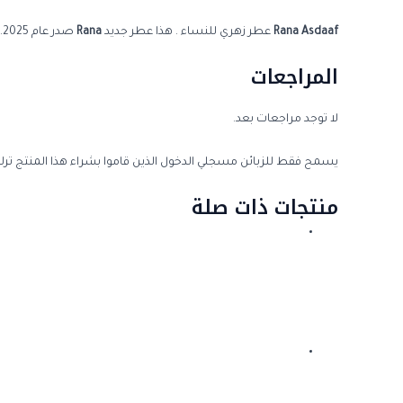
Asdaaf
Rana
عطر زهري للنساء . هذا عطر جديد
Rana
صدر عام 2025. إفتتاحية العطر الليمون الصقلي و الجريس; قلب العطر الياسمين, الورد و التفاح; قاعدة العطر تتكون من الفانيليا, العنبر و خشب الأرز.
المراجعات
لا توجد مراجعات بعد.
يسمح فقط للزبائن مسجلي الدخول الذين قاموا بشراء هذا المنتج ترك
منتجات ذات صلة