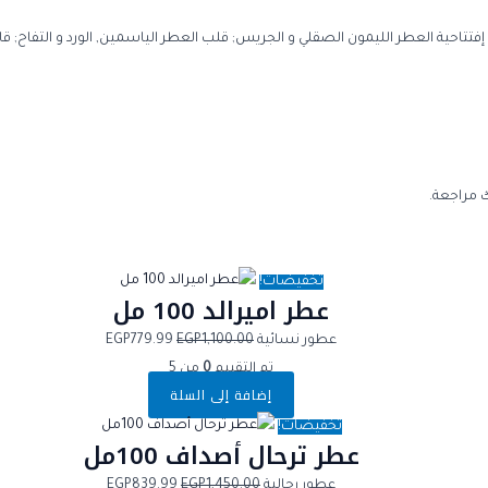
 مراجعة.
تخفيضات!
عطر اميرالد 100 مل
عطور نسائية
1,100.00
EGP
779.99
EGP
تم التقييم
0
من 5
إضافة إلى السلة
تخفيضات!
عطر ترحال أصداف 100مل
عطور رجالية
1,450.00
EGP
839.99
EGP