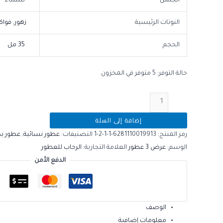
الجنس
للنساء
النوتات الرئيسية
زهور
,
فواك
الحجم
35 مل
حالة التوفر:
5 متوفر في المخزون
إضافة إلى السلة
رمز المنتج:
6281110019913-1-1-2-1
التصنيفات:
عطور نسائية
,
عطور بخ
الوسم:
عرض 3 عطور
العلامة التجارية:
الرحاب للعطور
الدفع الأمن
الوصف
معلومات إضافية