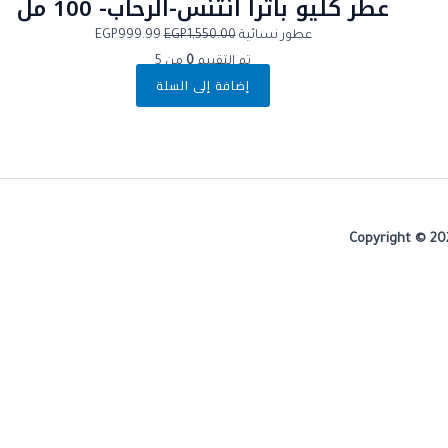
عطر كليو باترا انتنس-الرحاب- 100 مل
عطور نسائية
1,550.00
EGP
999.99
EGP
تم التقييم
0
من 5
إضافة إلى السلة
Copyright © 20