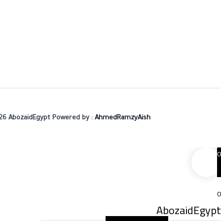
26 AbozaidEgypt Powered by :
AhmedRamzyAish
0
0
AbozaidEgypt