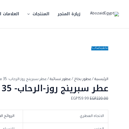
خطي
كمية
السعر
السعر
لى
عطر
الأصلي
الحالي
زيارة المتجر
المنتجات
العلامات ا
لمحتوى
سبرينج
هو:
هو:
روز-
EGP220.00.
EGP159.99.
الرحاب-
35
مل
تخفيضات!
الرئيسية
/
عطور بخاخ
/
عطور نسائية
/ عطر سبرينج روز-الرحاب- 35 مل
عطر سبرينج روز-الرحاب- 35 مل
EGP
159.99
EGP
220.00
الاتجاه العطري
الروائح ال