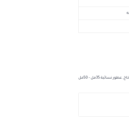
ه
اخ
,
عطور نسائية 35مل - 50مل