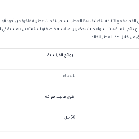
ئعة لعطر “عطر سبرينج روز (35 مل)، حيث تلتقي الفخامة مع الأناقة. يتكشف هذا العطر الساحر بنفحات عطرية فا
 دائم أينما ذهبت. سواء كنتِ تحضرين مناسبة خاصة أو تستمتعين بأمسية في الخ
ق من خلال هذا العطر الخالد.
الروائح الفرنسية
للنساء
زهور, فانيلا, فواكه
50 مل