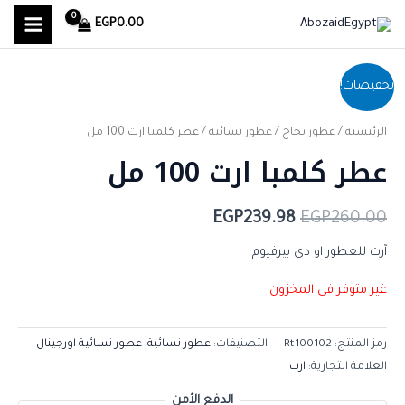
MAIN
خطي
EGP
0.00
لى
MENU
لمحتوى
السعر
السعر
تخفيضات!
الأصلي
الحالي
الرئيسية
/
عطور بخاخ
/
عطور نسائية
/ عطر كلمبا ارت 100 مل
هو:
هو:
عطر كلمبا ارت 100 مل
EGP239.98.
EGP260.00.
EGP
239.98
EGP
260.00
آرت للعطور او دي بيرفيوم
غير متوفر في المخزون
رمز المنتج:
Rt100102
التصنيفات:
عطور نسائية
,
عطور نسائية اورجينال
العلامة التجارية:
ارت
الدفع الأمن