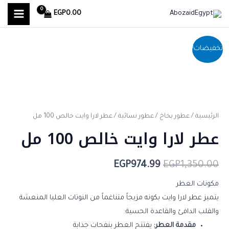
MAIN
خطي
EGP
0.00
لى
MENU
لمحتوى
كمية
السعر
السعر
تخفيضات!
عطر
الأصلي
الحالي
لارا
هو:
هو:
وايت
خالص
EGP974.99.
EGP1,350.00.
100
الرئيسية
/
عطور بخاخ
/
عطور نسائية
/ عطر لارا وايت خالص 100 مل
عطر لارا وايت خالص 100 مل
مل
EGP
974.99
EGP
1,350.00
مكونات العطر
يتميز عطر لارا وايت بكونه مزيجاً متناغماً من النوتات العليا المنعشة
والقلب الدافئ والقاعدة الحسية:
مقدمة العطر:
يفتتح العطر بنفحات جذابة