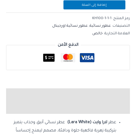
إضافة إلى السلة
رمز المنتج:
KH100-1-1-1
التصنيفات:
عطور نسائية
,
عطور نسائية اورجينال
العلامة التجارية:
خالص
الدفع الأمن
الوصف
مراجعات (0)
عطر
لارا وايت (Lara White)
عطر نسائي أنيق وجذاب يتميز
بتركيبة زهرية فاكهية حلوة ودافئة، مصمم ليمنح إحساساً