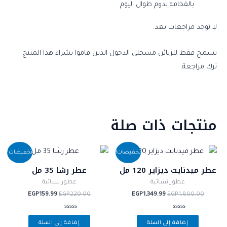
بالفخامة يدوم طوال اليوم
لا توجد مراجعات بعد.
يسمح فقط للزبائن مسجلي الدخول الذين قاموا بشراء هذا المنتج
ترك مراجعة.
منتجات ذات صلة
السعر
السعر
السعر
السعر
تخفيضات!
تخفيضات!
الأصلي
الحالي
الأصلي
الحالي
هو:
هو:
هو:
هو:
عطر ميدنايت ديزاير 120 مل
عطر رشا 35 مل
EGP159.99.
EGP220.00.
EGP1,349.99.
EGP1,800.00.
عطور نسائية
عطور نسائية
EGP
159.99
EGP
220.00
EGP
1,349.99
EGP
1,800.00
تم
تم
إضافة إلى السلة
إضافة إلى السلة
التقييم
التقييم