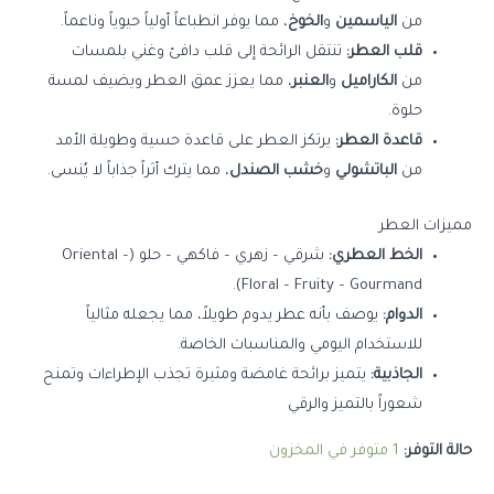
من
الياسمين
و
الخوخ
، مما يوفر انطباعاً أولياً حيوياً وناعماً.
قلب العطر:
تنتقل الرائحة إلى قلب دافئ وغني بلمسات
من
الكاراميل
و
العنبر
، مما يعزز عمق العطر ويضيف لمسة
حلوة.
قاعدة العطر:
يرتكز العطر على قاعدة حسية وطويلة الأمد
من
الباتشولي
و
خشب الصندل
، مما يترك أثراً جذاباً لا يُنسى.
مميزات العطر
الخط العطري:
شرقي – زهري – فاكهي – حلو (Oriental –
Floral – Fruity – Gourmand).
الدوام:
يوصف بأنه عطر يدوم طويلاً، مما يجعله مثالياً
للاستخدام اليومي والمناسبات الخاصة.
الجاذبية:
يتميز برائحة غامضة ومثيرة تجذب الإطراءات وتمنح
شعوراً بالتميز والرقي
حالة التوفر:
1 متوفر في المخزون