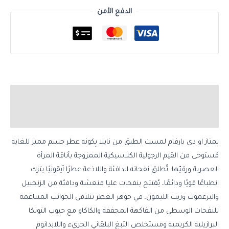
الدفع الأمن
الوصف
مراجعات (0)
يمتاز او دي بارفام لمست الطبق من نايلا بِكونه عطر جسم مميز للغاية
مُستوحى من القيم الرجولية الكلاسيكية الممزوجة بأناقة المرأة
العصرية ورقيّها. تُطلق نفحاته الدافئة واللاذعة عطرًا أيقونيًا يترك
انطباعًا قويًا ودائمًا، يُفتتح بنفحات عليا منعشة ودافئة من الزنجبيل
والبرغموت وزيت الليمون. في جوهر العطر تتلاقى الجوانب المتناغمة
للنفحات الوسطى من الفاكهة المجففة والكاكاو مع حبوب التونكا
البرازيلية الكريمية ومستخلص التبغ البلقاني الجريء واللابدانوم