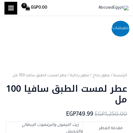
MAIN
خطي
EGP
0.00
لى
MENU
لمحتوى
السعر
السعر
تخفيضات!
الأصلي
الحالي
هو:
هو:
EGP749.99.
EGP1,250.00.
الرئيسية
/
عطور بخاخ
/
عطور رجالية
/ عطر لمست الطبق سافيا 100 مل
عطر لمست الطبق سافيا 100
مل
EGP
749.99
EGP
1,250.00
زيت الليمون والبرغموت الإيطالي
مقدمة العطر
والزنجبيل