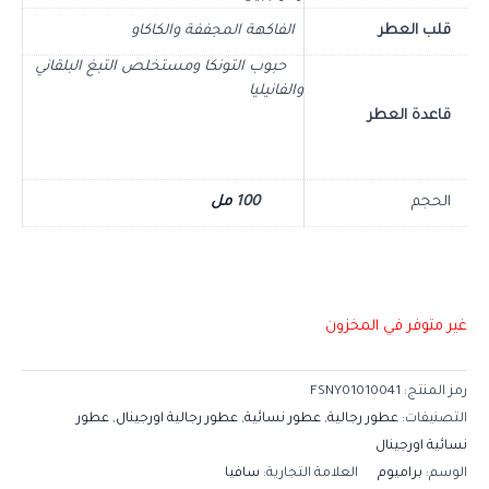
قلب العطر
الفاكهة المجففة والكاكاو
حبوب التونكا ومستخلص التبغ البلقاني
والفانيليا
قاعدة العطر
الحجم
100
مل
غير متوفر في المخزون
رمز المنتج:
FSNY01010041
التصنيفات:
عطور رجالية
,
عطور نسائية
,
عطور رجالية اورجينال
,
عطور
نسائية اورجينال
الوسم:
براميوم
العلامة التجارية:
سافيا