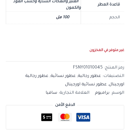
العنبر والنفحات الشذية وخشب العود
قاعدة العطر
والكمون
الحجم
100
مل
غير متوفر في المخزون
رمز المنتج:
FSNY01010045
التصنيفات:
عطور رجالية
,
عطور نسائية
,
عطور رجالية
اورجينال
,
عطور نسائية اورجينال
الوسم:
براميوم
العلامة التجارية:
سافيا
الدفع الأمن