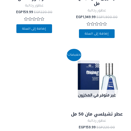
مل
عطور رجالية
عطور رجالية
EGP
159.99
EGP
220.00
EGP
1,349.99
EGP
1,900.00
تم
إضافة إلى السلة
التقييم
تم
0
إضافة إلى السلة
التقييم
من
0
5
من
5
السعر
السعر
تخفيضات!
الأصلي
الحالي
هو:
هو:
EGP159.99.
EGP220.00.
غير متوفر في المخزون
عطر تشيلسي مان 50 مل
عطور رجالية
EGP
159.99
EGP
220.00