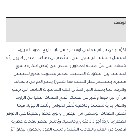
الوصف
مراجعات (0)
يُكرِّم او دي بارفام ليغاسي اوف عود من نايلا تاريخ العود العريق،
المتمثل بالخشب الراتينجي الذي استُخدم في صناعة العطور لقرون. إنّه
شهادة على فنّ صناعة العطور والسحر الذي يُمكن ابتكاره بالمزج
المناسب بين المكوّنات الصحيحة لتقديم مجموعة عطور للجنسين
متميزة. يَستحضر عطر الجسم هذا شعورًا يغمر الحواس بالفخامة
والترف، مما يجعله الخيار المثالي لتلك المناسبات الخاصة التي ترغب
في أن تبرز فيها وتُعبّر عن نفسك. تَفتح النفحات العليا من الرّاوند
والتفاح بدايةً منعشة وفاكهية تُحفِّز الحواس وتُلهم الحيوية. فيما
تُضفي النفحات الوسطى من الزعفران والورد عمقًا وتعقيدًا على الجوهر
العطري، تاركةً أجواءً دافئة ورومانسية. ويُختتم العطر بنفحات عطرية
قاعدية من العنبر والنفحات الشذية وخشب العود والكمون ليخلق أثرًا