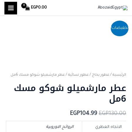
MAIN
خطي
EGP
0.00
لى
MENU
لمحتوى
كمية
السعر
السعر
تخفيضات!
عطر
الأصلي
الحالي
مارشميلو
هو:
هو:
شوكو
مسك
EGP104.99.
EGP130.00.
6مل
الرئيسية
/
عطور بخاخ
/
عطور نسائية
/ عطر مارشميلو شوكو مسك 6مل
عطر مارشميلو شوكو مسك
6مل
EGP
104.99
EGP
130.00
الاتجاه العطري
الروائح الاوروبية