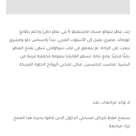
مراجعات (0)
زيت عطر شوكو مسك مارشميلو 6 يتي عطر دافئ وناعم بطابع
غورماند عصري يميل إلى الأسلوب الغربي. يبدأ بإحساس حلو ومشرق
يبعث على الراحة، ثم يتعمق في قلب شوكولاتي شهي يمنح العطر
دفئًا محببًا. ومع ثباته، تستقر الفانيليا بنعومة مخملية قريبة من
البشرة. مناسب للجنسين، مثالي لمحبي الروائح الحلوة المريحة.
لا توجد مراجعات بعد.
يسمح فقط للزبائن مسجلي الدخول الذين قاموا بشراء هذا المنتج
ترك مراجعة.