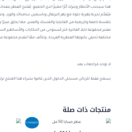
هذا سيجذب الأنظار ويترك أثرًا مميزًا لدى الجميع. يُفتتح العطر بن
فيُقدّم تجربة زهرية حلوة مع زهر البرتقال وياسمين سامباك والورد. 
بلمسة ناعمة وكريمية من الفانيليا والمسك والعنبر، مما يخلق عبيرًا واث
تعتبر مجموعة نايلا الفاخرة كنز مُستوحى من الحكايات والأساطير الساح
مختلفة تَحتفي بكنوزها العطرية الفريدة، وتتآلف معًا لتقدم مجموعة 
لا توجد مراجعات بعد.
يسمح فقط للزبائن مسجلي الدخول الذين قاموا بشراء هذا المنتج ترك
منتجات ذات صلة
السعر
السعر
تخفيضات!
الأصلي
الحالي
هو:
هو: