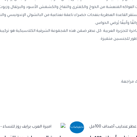
فحات الفواكه المنعشة من الخوخ والكمثرى والتفاح والكشمش الأسود والبرتقال وزيوت
وتستقر القاعدة العطرية بنفحات خضراء ناعمة نعناعية من الباتشولي الإندونيسي و
قًا وأنيقًا يُرضي الحواس.
رة للجزيرة العربية. كل عطر ضمن هذه المجموعة الشرقية الكلاسيكية هو تركيبة فنية،
عطور للجنسين متميزة.
 مراجعة.
السعر
السعر
السعر
ا
تخفيضات!
الأصلي
الحالي
الأصلي
ال
هو:
هو:
هو:
هو