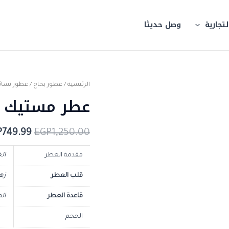
لتجارية
وصل حديثا
كمية
الرئيسية
/
عطور بخاخ
/
عطور نسائ
السعر
عطر مستيك فلاور
عطر
الأصلي
مستيك
فلاورز
هو:
P
749.99
EGP
1,250.00
سافيا
250.00.
100
مقدمة العطر
الخو
مل
قلب العطر
زهر ا
قاعدة العطر
الصند
الحجم
100