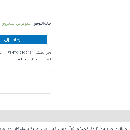
حالة التوفر:
1 متوفر في المخزون
إضافة إلى ال
رمز المنتج:
FSNY01010048-1
ال
العلامة التجارية:
سافيا
مال والجاذبية والأناقة، مُصمَّم ليُعزّز جمال أكثر أيامك أهمية. سواء كان يوم زفافك ا