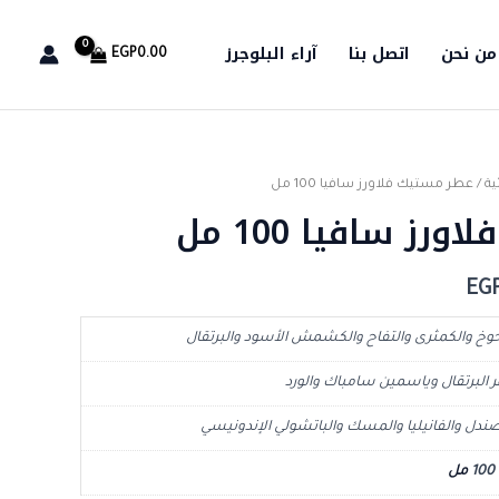
من نحن
اتصل بنا
آراء البلوجرز
EGP
0.00
ية
/ عطر مستيك فلاورز سافيا 100 مل
السعر
ز سافيا 100 مل
الحالي
هو:
EG
EGP749.99.
EGP1,
خ والكمثرى والتفاح والكشمش الأسود والبرتقال
لبرتقال وياسمين سامباك والورد
ل والفانيليا والمسك والباتشولي الإندونيسي
مل