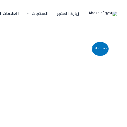
خطي
لى
زيارة المتجر
المنتجات
العلامات ا
لمحتوى
تخفيضات!