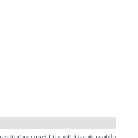
الوصف
مراجعات (0)
يُقدَّم او دي بارفام مستيك فلاورز من نايلا كعِطر زهري فاكهي يَفيض بالج