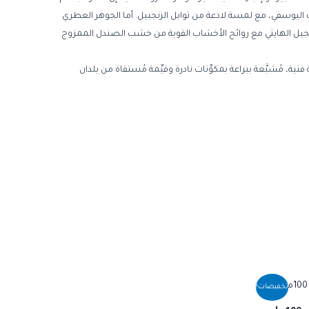
 اليوسفي، مع لمسة لاذعة من توابل الزنجبيل. أما الجوهر العطري
النجيل الهايتي مع روائح الأخشاب القوية من خشب الصندل الممزوج
 مُشبَّعة ببراعة بمكوِّنات نادرة وقيِّمة مُستقاة من بلدان
لسعر
تخفيضات!
حالي
: