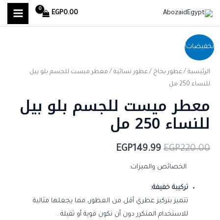
MAIN
خطي
EGP
0.00
لى
MENU
لمحتوى
كمية
السعر
السعر
تخفيضات!
معطر
الأصلي
الحالي
ميست
الرئيسية
/
عطور بخاخ
/
عطور نسائية
/ معطر ميست للجسم بلو بيل
هو:
هو:
للجسم
للنساء 250 مل
معطر ميست للجسم بلو بيل
بلو
EGP149.99.
EGP220.00.
بيل
للنساء 250 مل
للنساء
250
EGP
149.99
EGP
220.00
مل
الخصائص والميزات:
تركيبة خفيفة:
تتميز بتركيز عطري أقل من العطور، مما يجعلها مثالية
للاستخدام المتكرر دون أن تكون قوية أو ثقيلة .