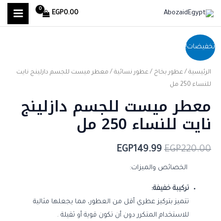
MAIN
خطي
EGP
0.00
لى
MENU
لمحتوى
السعر
السعر
تخفيضات!
الأصلي
الحالي
الرئيسية
/
عطور بخاخ
/
عطور نسائية
/ معطر ميست للجسم دازلينج نايت
هو:
هو:
للنساء 250 مل
معطر ميست للجسم دازلينج
EGP149.99.
EGP220.00.
نايت للنساء 250 مل
EGP
149.99
EGP
220.00
الخصائص والميزات:
تركيبة خفيفة:
تتميز بتركيز عطري أقل من العطور، مما يجعلها مثالية
للاستخدام المتكرر دون أن تكون قوية أو ثقيلة .