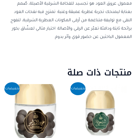
معمول عروق العود هو تجسيد للفخامة الشرقية الأصيلة، صُمم
بعناية ليمنحك تجربة عطرية عميقة وغنية. تمتزج فيه نفحات العود
النقي مع توليفة متناغمة من أرقى المكونات العطرية الشرقية، لتفوح
برائحة ثابتة ودافئة تعبّر عن الرقي والأصالة. اختيار مثالي لعشّاق بخور
المعمول الباحثين عن حضور قوي وأثر يدوم.
منتجات ذات صلة
السعر
السعر
السعر
السعر
تخفيضات!
تخفيضات!
الأصلي
الحالي
الأصلي
الحالي
هو:
هو:
هو:
هو:
1,449.99.
EGP1,800.00.
EGP1,449.99.
EGP1,800.00.