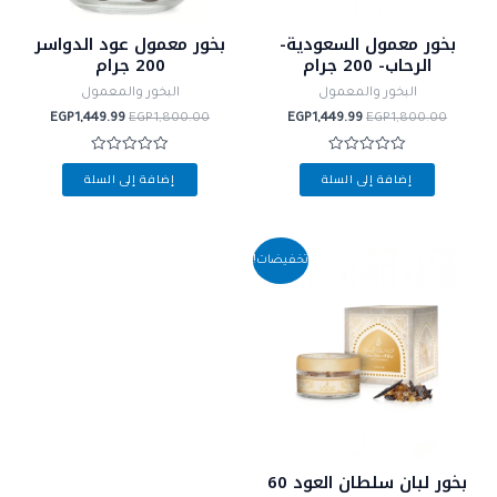
بخور معمول السعودية-
بخور معمول عود الدواسر
الرحاب- 200 جرام
200 جرام
البخور والمعمول
البخور والمعمول
EGP
1,449.99
EGP
1,800.00
EGP
1,449.99
EGP
1,800.00
تم
تم
إضافة إلى السلة
إضافة إلى السلة
التقييم
التقييم
0
0
من
من
5
5
السعر
السعر
تخفيضات!
الأصلي
الحالي
هو:
هو:
EGP749.99.
EGP990.00.
بخور لبان سلطان العود 60