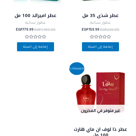
عطر شذى 35 مل
عطر اميرالد 100 مل
عطور نسائية
عطور نسائية
EGP
779.99
EGP
1,100.00
EGP
159.99
EGP
220.00
تم
تم
إضافة إلى السلة
إضافة إلى السلة
التقييم
التقييم
0
0
من
من
5
5
السعر
السعر
تخفيضات!
الأصلي
الحالي
هو:
هو:
EGP674.99.
EGP940.00.
غير متوفر في المخزون
عطر ذا لوف ان ماي هارت
100 مل