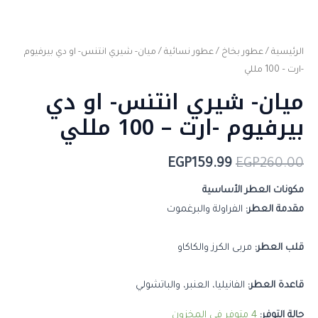
الرئيسية
/
عطور بخاخ
/
عطور نسائية
/ ميان- شيري انتنس- او دي بيرفيوم
-ارت – 100 مللي
ميان- شيري انتنس- او دي
بيرفيوم -ارت – 100 مللي
EGP
159.99
EGP
260.00
مكونات العطر الأساسية
مقدمة العطر:
الفراولة والبرغموت
قلب العطر:
مربى الكرز والكاكاو
قاعدة العطر:
الفانيليا، العنبر، والباتشولي
حالة التوفر:
4 متوفر في المخزون