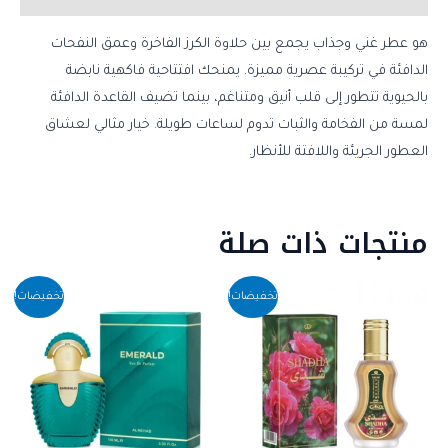
هو عطر غني وجذاب يجمع بين حلاوة الكرز الفاخرة وعمق النفحات
الدافئة في تركيبة عصرية مميزة. يمنحك افتتاحية فاكهية نابضة
بالحيوية تتطور إلى قلب أنيق ومتناغم، بينما تضيف القاعدة الدافئة
لمسة من الفخامة والثبات تدوم لساعات طويلة. خيار مثالي لعشاق
العطور الجريئة واللافتة للأنظار.
منتجات ذات صلة
السعر
السعر
السعر
السعر
تخفيضات!
تخفيضات!
الأصلي
الحالي
الأصلي
الحالي
هو:
هو:
هو:
هو:
EGP779.99.
EGP1,100.00.
EGP159.99.
EGP220.00.