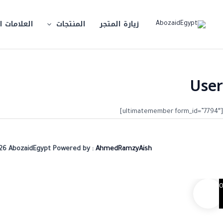
خطي
لى
زيارة المتجر
المنتجات
العلامات ا
لمحتوى
User
[ultimatemember form_id=”7794″]
26 AbozaidEgypt Powered by :
AhmedRamzyAish
0