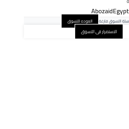
0
AbozaidEgypt
سلة التسوق فارغة
العوده للتسوق
الاستمرار فى التسوق