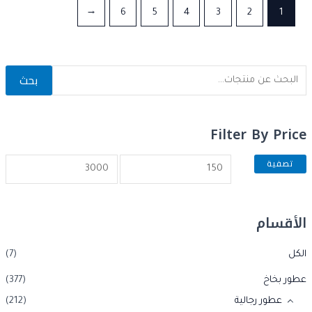
←
6
5
4
3
2
1
بحث
Filter By Price
تصفية
الأقسام
الكل
(7)
عطور بخاخ
(377)
عطور رجالية
(212)