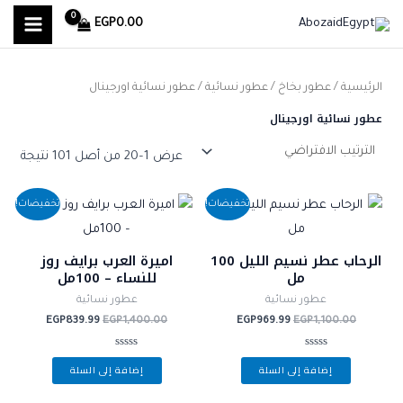
MAIN
خطي
ا
أ
أ
EGP
0.00
لى
ل
MENU
د
ع
لمحتوى
ب
ن
ل
الرئيسية
/
عطور بخاخ
/
عطور نسائية
/ عطور نسائية اورجينال
ح
ى
ى
عطور نسائية اورجينال
ث
س
س
ع
ع
ع
عرض 1–20 من أصل 101 نتيجة
ن
ر
ر
السعر
السعر
السعر
السعر
:
تخفيضات!
تخفيضات!
الأصلي
الحالي
الأصلي
الحالي
هو:
هو:
هو:
هو:
GP839.99.
EGP1,400.00.
EGP969.99.
EGP1,100.00.
الرحاب عطر نسيم الليل 100
اميرة العرب برايف روز
مل
للنساء – 100مل
عطور نسائية
عطور نسائية
EGP
839.99
EGP
1,400.00
EGP
969.99
EGP
1,100.00
تم
تم
إضافة إلى السلة
إضافة إلى السلة
التقييم
التقييم
0
0
من
من
5
5